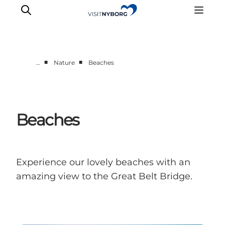
■
■
…
Nature
Beaches
Experience Nyborg
Outdoor
Daily events
Beaches
Accommodation
Plan your trip
Book & buy
Experience our lovely beaches with an
amazing view to the Great Belt Bridge.