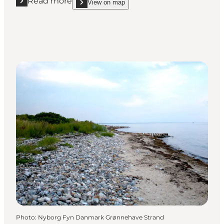
Read more
View on map
Read more "Fyns Badestrand"
show Fyns Badestrand on_map
Photo
:
Nyborg Fyn Danmark Grønnehave Strand