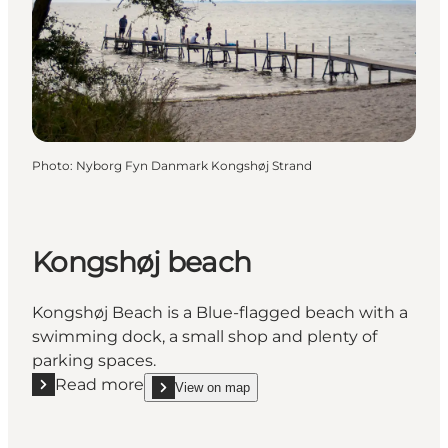
Photo
:
Nyborg Fyn Danmark Kongshøj Strand
Kongshøj beach
Kongshøj Beach is a Blue-flagged beach with a
swimming dock, a small shop and plenty of
parking spaces.
Read more
View on map
Read more "Kongshøj beach"
show Kongshøj beach on_map