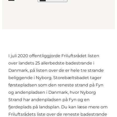
Read more "The Beach at Teglværksskoven"
I juli 2020 offentliggjorde Friluftsrådet listen
over landets 25 allerbedste badestrande i
Danmark, på listen over de er hele tre strande
beliggende i Nyborg.
Storebæltsbadet
tager
førstepladsen som den reneste strand på Fyn
og andenpladsen i Danmark, hvor
Nyborg
Strand
har andenpladsen på Fyn og en
fjerdeplads på landsplan. Du kan læse mere om
Friluftsrådets liste over
de reneste badestrande