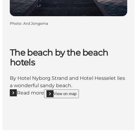
Photo
:
Ard Jongsma
The beach by the beach
hotels
By Hotel Nyborg Strand and Hotel Hesselet lies
a wonderful sandy beach.
Read more
View on map
Read more "The beach by the beach hotels"
show The beach by the beach hotels on_map