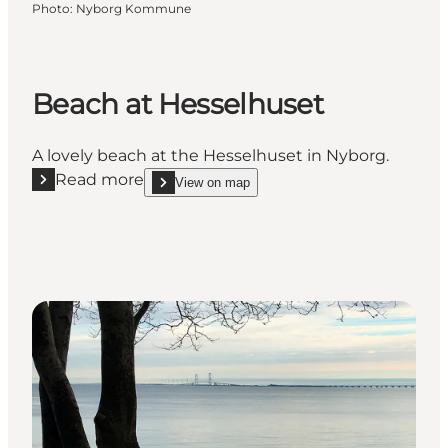
Photo
:
Nyborg Kommune
Beach at Hesselhuset
A lovely beach at the Hesselhuset in Nyborg.
Read more
View on map
Read more "Beach at Hesselhuset"
show Beach at Hesselhuset on_map