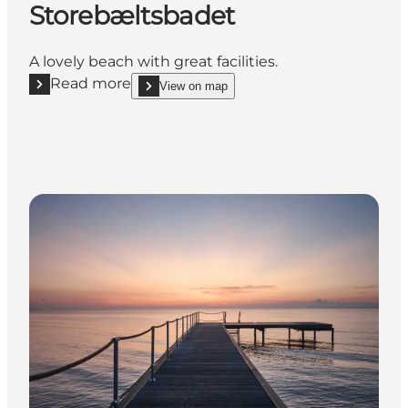
Storebæltsbadet
A lovely beach with great facilities.
Read more
View on map
Read more "Storebæltsbadet"
show Storebæltsbadet on_map