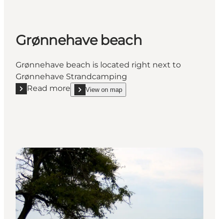
Grønnehave beach
Grønnehave beach is located right next to
Grønnehave Strandcamping
Read more
View on map
Read more "Grønnehave beach"
show Grønnehave beach on_map