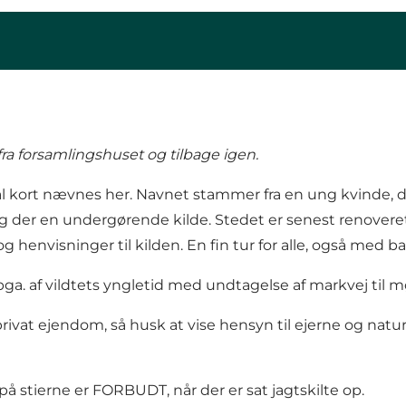
a forsamlingshuset og tilbage igen.
kal kort nævnes her. Navnet stammer fra en ung kvinde,
ng der en undergørende kilde. Stedet er senest renoveret 
g henvisninger til kilden. En fin tur for alle, også med 
a. af vildtets yngletid med undtagelse af markvej til mø
rivat ejendom, så husk at vise hensyn til ejerne og natu
å stierne er FORBUDT, når der er sat jagtskilte op.