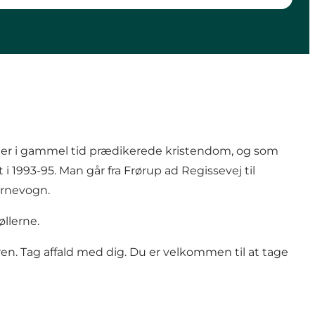
 der i gammel tid prædikerede kristendom, og som
i 1993-95. Man går fra Frørup ad Regissevej til
barnevogn.
llerne.
ren. Tag affald med dig. Du er velkommen til at tage