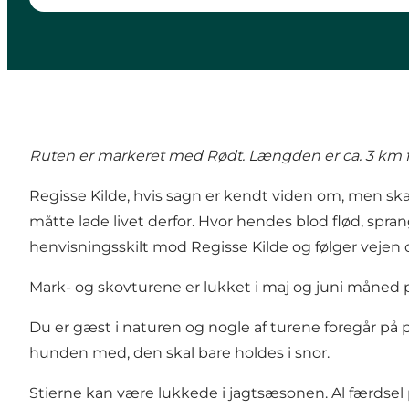
Ruten er markeret med Rødt. Længden er ca. 3 km fr
Regisse Kilde, hvis sagn er kendt viden om, men s
måtte lade livet derfor. Hvor hendes blod flød, spra
henvisningsskilt mod Regisse Kilde og følger vejen o
Mark- og skovturene er lukket i maj og juni måned pg
Du er gæst i naturen og nogle af turene foregår på p
hunden med, den skal bare holdes i snor.
Stierne kan være lukkede i jagtsæsonen. Al færdsel p