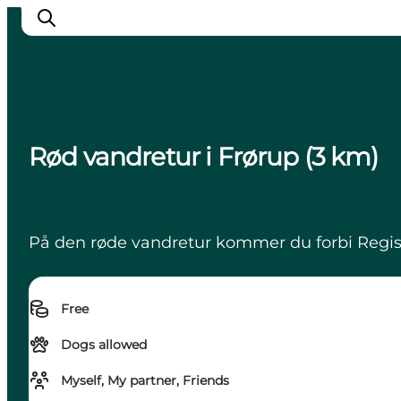
Experience Nyborg
Rød vandretur i Frørup (3 km)
Outdoor
Daily events
Accommodation
På den røde vandretur kommer du forbi Regis
Plan your trip
Book & buy
Free
Dogs allowed
Myself, My partner, Friends