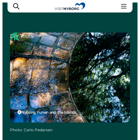
DIY Tours
Experience Nyborg
Outdoor
Daily events
Accommodation
Plan your trip
Book & buy
Nyborg, Funen and the Islands
Photo
:
Carlo Pedersen